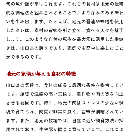
旬の魚介類が挙げられます。これらの食材は地元の伝統
地元の味を感じる調味料の選び方
的な調理法と組み合わさることで、より深みのある味わ
伝統調味料で仕上げる絶品串焼
いを生み出します。たとえば、地元の醤油や味噌を使用
調味料が決め手！串焼の美味しさ
したタレは、素材の旨味を引き立て、食べる人々を魅了
山口県の風味を引き立てる調味料活用術
します。このような自然の恵みを最大限に活用した串焼
串焼の歴史と山口県の料理文化の結びつき
きは、山口県の誇りであり、家庭でも簡単に楽しむこと
串焼きの歴史背景と地域文化
ができるのです。
山口県の料理文化に見る串焼の位置付け
地元の気候が与える食材の特徴
歴史に根ざした串焼の魅力
山口県の気候は、食材の成長に最適な条件を提供してい
地域文化が育む伝統の味わい
ます。温暖で湿度の高い気候は、農作物や肉の質を向上
山口県料理文化の中の串焼の役割
させる要因です。特に、地元の肉はストレスの少ない環
過去から続く串焼と地域の結びつき
境で育てられ、肉質が非常に良く、旨味が濃縮されてい
家族と楽しむ山口県の串焼体験とその奥深さ
ます。また、地元の牧場では、自然に近い飼育方法が採
家族団らんにぴったりの串焼メニュー
用されており、牛や豚が健康に育っています。これによ