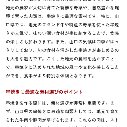
地元の農家が大切に育てた新鮮な野菜や、自然豊かな環
アレンジ自在！山口県の串焼レシピ
境で育った肉類は、串焼きに最適な素材です。特に、山
初心者でも安心の串焼き準備方法
口県では、地元のブランド牛や特産の野菜を使った串焼
地元食材を活かした山口県の串焼で楽しむ
きが人気で、味わい深い食材が串に刺さることで、食感
旬の食材を活かす串焼きテクニック
の楽しさも加わります。また、山口の気候は四季がはっ
山口県の地元食材が持つ特性
きりしており、旬の食材を活かした串焼きが楽しめるの
地元の味を活かした串焼アレンジ
も大きな魅力です。こうした地元の食材を活かすこと
地域特産の肉や野菜を使う理由
で、串焼きに込められた地域の風土や文化を感じること
ができ、食事がより特別な体験となります。
地産地消の串焼を楽しむ
山口県の食材で作る贅沢串焼
串焼きに最適な素材選びのポイント
自宅で再現！山口県伝統の串焼レシピ
串焼きを作る際には、素材選びが非常に重要です。ま
家庭で簡単に再現できる串焼の基礎
ず、山口県の串焼きに最適な肉類としては、地元で育て
伝統的な調味料の使い方
られた牛肉や豚肉が挙げられます。これらの肉は、スト
自宅で楽しむ山口県の伝統的な味