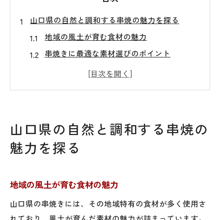
山口県の自然と調和する串焼の魅力を探る
地域の風土が育む食材の魅力
串焼きに最適な素材選びのポイント
山口県の豊かな自然と伝統が生み出す味わ
い
地元の気候が与える食材の特徴
自然を感じる香ばしい串焼の作り方
山口県の自然と調和する串焼の
山口県の風味を活かした串焼の楽しみ方
魅力を探る
簡単レシピで味わう山口県流串焼の秘密
手軽に作れる基本の串焼レシピ
地域の風土が育む食材の魅力
山口県風味を引き出す調理のコツ
家庭で楽しむ本格的な串焼
山口県の串焼きには、その地域特有の食材が多く使用さ
れており、風土が育んだ素材の魅力が詰まっています。
失敗しない串焼の焼き加減