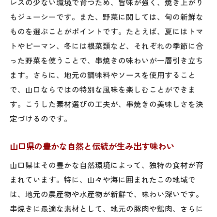
レスの少ない環境で育つため、旨味が強く、焼き上がり
伝統の味を家庭で再現する方法
もジューシーです。また、野菜に関しては、旬の新鮮な
家族で楽しめる伝統の串焼メニュー
ものを選ぶことがポイントです。たとえば、夏にはトマ
山口県の歴史を感じる串焼レシピ
トやピーマン、冬には根菜類など、それぞれの季節に合
った野菜を使うことで、串焼きの味わいが一層引き立ち
旬の食材で作る山口県の串焼クッキング
ます。さらに、地元の調味料やソースを使用すること
季節ごとのおすすめ食材
で、山口ならではの特別な風味を楽しむことができま
旬を活かした串焼の魅力
す。こうした素材選びの工夫が、串焼きの美味しさを決
山口県の食材で作る季節の串焼
定づけるのです。
季節に合った串焼の楽しみ方
旬の食材で作る簡単串焼レシピ
山口県の豊かな自然と伝統が生み出す味わい
フレッシュな素材で彩る串焼
山口県はその豊かな自然環境によって、独特の食材が育
山口県の地元調味料が引き立てる串焼の味
まれています。特に、山々や海に囲まれたこの地域で
地域特有の調味料を活かすコツ
は、地元の農産物や水産物が新鮮で、味わい深いです。
串焼きに最適な素材として、地元の豚肉や鶏肉、さらに
山口県の調味料で深みを増す串焼