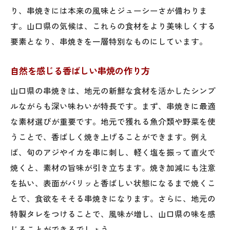
子供でも楽しめる串焼の作り方
り、串焼きには本来の風味とジューシーさが備わりま
みんなで作る！串焼きの楽しみ方
す。山口県の気候は、これらの食材をより美味しくする
要素となり、串焼きを一層特別なものにしています。
家族で味わう地元の味、山口県の串焼
家庭で楽しむ串焼パーティーのヒント
自然を感じる香ばしい串焼の作り方
家族の絆を深める串焼の魅力
山口県の串焼きは、地元の新鮮な食材を活かしたシンプ
ルながらも深い味わいが特長です。まず、串焼きに最適
な素材選びが重要です。地元で獲れる魚介類や野菜を使
うことで、香ばしく焼き上げることができます。例え
ば、旬のアジやイカを串に刺し、軽く塩を振って直火で
焼くと、素材の旨味が引き立ちます。焼き加減にも注意
を払い、表面がパリッと香ばしい状態になるまで焼くこ
とで、食欲をそそる串焼きになります。さらに、地元の
特製タレをつけることで、風味が増し、山口県の味を感
じることができるでしょう。