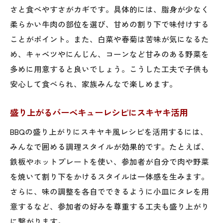
さと食べやすさがカギです。具体的には、脂身が少なく
け術
柔らかい牛肉の部位を選び、甘めの割り下で味付けする
SNS映えするスキヤキBBQレシピの工夫
ことがポイント。また、白菜や春菊は苦味が気になるた
おしゃれなバーベキューに合うスキヤキ活
め、キャベツやにんじん、コーンなど甘みのある野菜を
用法
多めに用意すると良いでしょう。こうした工夫で子供も
スキヤキ風アレンジでBBQを華やかに楽し
安心して食べられ、家族みんなで楽しめます。
む
おしゃれ好きにおすすめのスキヤキBBQ提
盛り上がるバーベキューレシピにスキヤキ活用
案
BBQの盛り上がりにスキヤキ風レシピを活用するには、
盛り上がるBBQ料理としてのスキヤキ活用法
みんなで囲める調理スタイルが効果的です。たとえば、
スキヤキで盛り上がるバーベキュー料理の
鉄板やホットプレートを使い、参加者が自分で肉や野菜
工夫
を焼いて割り下をかけるスタイルは一体感を生みます。
イベント感を高めるスキヤキBBQ活用アイ
さらに、味の調整を各自でできるように小皿にタレを用
デア
意するなど、参加者の好みを尊重する工夫も盛り上がり
みんなで楽しむ盛り上がるスキヤキレシピ
に繋がります。