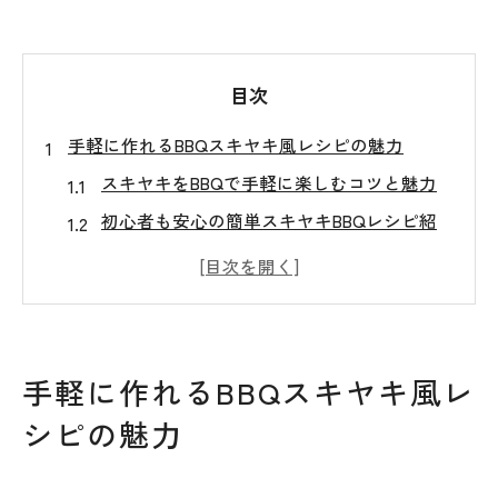
目次
手軽に作れるBBQスキヤキ風レシピの魅力
スキヤキをBBQで手軽に楽しむコツと魅力
初心者も安心の簡単スキヤキBBQレシピ紹
介
バーベキューで人気のスキヤキ風アレンジ
法
子供が喜ぶスキヤキBBQの食材選びポイン
手軽に作れるBBQスキヤキ風レ
ト
シピの魅力
盛り上がるバーベキューレシピにスキヤキ
活用