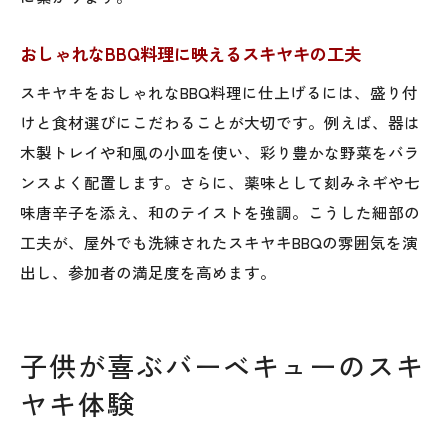
スキヤキでBBQがもっと楽しくなる秘訣
おしゃれなBBQ料理に映えるスキヤキの工夫
バーベキュー盛り上がる食材にスキヤキ追
加
スキヤキをおしゃれなBBQ料理に仕上げるには、盛り付
けと食材選びにこだわることが大切です。例えば、器は
スキヤキで人気のBBQ料理を作るポイント
木製トレイや和風の小皿を使い、彩り豊かな野菜をバラ
家族で味わうスキヤキ風BBQのコツとは
ンスよく配置します。さらに、薬味として刻みネギや七
家族みんなで楽しむスキヤキ風BBQのコツ
味唐辛子を添え、和のテイストを強調。こうした細部の
スキヤキを使ったバーベキューの味わい方
工夫が、屋外でも洗練されたスキヤキBBQの雰囲気を演
簡単で美味しいスキヤキBBQの工夫ポイン
出し、参加者の満足度を高めます。
ト
子供と一緒に作るスキヤキBBQの楽しみ方
子供が喜ぶバーベキューのスキ
家族向けバーベキューレシピにスキヤキ活
用
ヤキ体験
スキヤキで家族団らんBBQを実現する方法