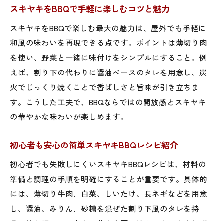
おしゃれなBBQ料理に映えるスキヤキの工
スキヤキをBBQで手軽に楽しむコツと魅力
夫
スキヤキをBBQで楽しむ最大の魅力は、屋外でも手軽に
子供が喜ぶバーベキューのスキヤキ体験
和風の味わいを再現できる点です。ポイントは薄切り肉
スキヤキで子供が喜ぶバーベキュー演出術
を使い、野菜と一緒に味付けをシンプルにすること。例
簡単スキヤキBBQで家族みんな大満足の工
えば、割り下の代わりに醤油ベースのタレを用意し、炭
夫
火でじっくり焼くことで香ばしさと旨味が引き立ちま
子供にも人気のスキヤキ風バーベキューレ
す。こうした工夫で、BBQならではの開放感とスキヤキ
シピ
の華やかな味わいが楽しめます。
盛り上がる子供向けスキヤキBBQ体験方法
初心者も安心の簡単スキヤキBBQレシピ紹介
バーベキューおつまみにもなるスキヤキ活
用
初心者でも失敗しにくいスキヤキBBQレシピは、材料の
準備と調理の手順を明確にすることが重要です。具体的
スキヤキで実現する子供向けBBQ料理の秘
には、薄切り牛肉、白菜、しいたけ、長ネギなどを用意
訣
し、醤油、みりん、砂糖を混ぜた割り下風のタレを持
初心者も安心の簡単スキヤキBBQアレンジ術