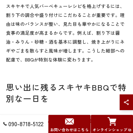
スキヤキで人気バーベキューレシピを格上げするには、
割り下の調合や盛り付けにこだわることが重要です。理
由は味のバランスが整い、見た目も華やかになることで
食事の満足度が高まるからです。例えば、割り下は醤
油・みりん・砂糖・酒を基本に調整し、焼き上がりにネ
ギやごまを散らすと風味が増します。こうした細部への
配慮で、BBQが特別な体験に変わります。
思い出に残るスキヤキBBQで特
別な一日を
スキヤキBBQで思い出に残る一日を演出
090-8718-5122
お問い合わせはこちら
オンラインショップ
スキヤキBBQは、伝統的な和食の華やかさをアウトドア