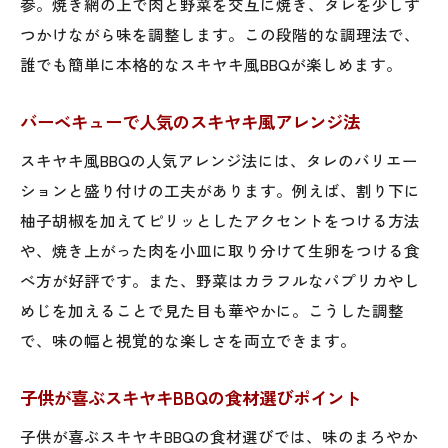
参。焼き網の上で肉と野菜を交互に焼き、タレを少しず
初心者におすすめのスキヤキBBQアレンジ
つかけながら味を調整します。この段階的な調理法で、
法
誰でも簡単に本格的なスキヤキ風BBQが楽しめます。
失敗しない簡単スキヤキ風レシピの作り方
バーベキュー初心者も楽しめるスキヤキ活
バーベキューで人気のスキヤキ風アレンジ法
用
スキヤキ風BBQの人気アレンジ法には、タレのバリエー
スキヤキアレンジで手軽なBBQ料理に挑戦
ションと盛り付けの工夫があります。例えば、割り下に
人気のバーベキューレシピにスキヤキを応
柚子胡椒を加えてピリッとしたアクセントをつける方法
用
や、焼き上がった肉を小皿に取り分けて生卵をつける食
スキヤキを使った簡単バーベキューアレン
べ方が好評です。また、野菜はカラフルなパプリカやし
ジ
めじを加えることで見た目も華やかに。こうした調整
おしゃれに楽しむスキヤキBBQアイデア集
で、味の幅と視覚的な楽しさを両立できます。
スキヤキでおしゃれなBBQ料理を演出する
子供が喜ぶスキヤキBBQの食材選びポイント
方法
子供が喜ぶスキヤキBBQの食材選びでは、味のまろやか
バーベキュー料理に映えるスキヤキ盛り付