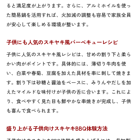
特別なBBQ体験を叶えるスキヤキの提案
ると満足度が上がります。さらに、アルミホイルを使っ
た簡易鍋を活用すれば、火加減の調整も容易で家族全員
家族や友人と楽しむスキヤキBBQの魅力
が安心して楽しめる環境が整います。
スキヤキで特別感あるバーベキュー体験
思い出作りに最適なスキヤキ風BBQレシピ
子供にも人気のスキヤキ風バーベキューレシピ
スキヤキBBQで記念日やイベントを盛り上
子供に人気のスキヤキ風レシピは、甘めの割り下と柔ら
げ
かい肉がポイントです。具体的には、薄切り牛肉を使
い、白菜や春菊、豆腐を加えた具材を串に刺して焼きま
す。割り下は砂糖と醤油をベースに、みりんやだしを加
えたマイルドな味付けが子供の舌に合います。これによ
り、食べやすく見た目も鮮やかな串焼きが完成し、子供
も喜んで食べられます。
盛り上がる子供向けスキヤキBBQ体験方法