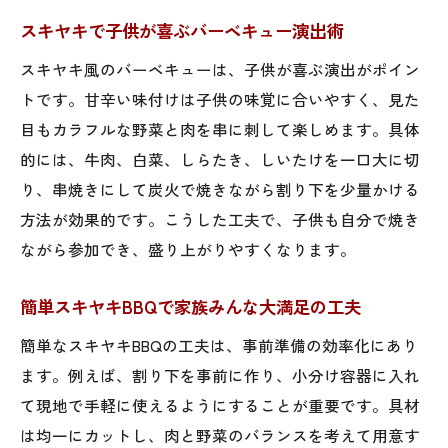
人気のバーベキューレシピにスキヤキをプラス
スキヤキで子供が喜ぶバーベキュー演出術
人気バーベキューレシピにスキヤキを加え
スキヤキ風のバーベキューは、子供が喜ぶ演出がポイン
る工夫
トです。甘辛い味付けは子供の味覚に合いやすく、見た
スキヤキを活用した新定番BBQレシピの紹
目もカラフルな野菜と肉を串に刺して楽しめます。具体
介
的には、牛肉、白菜、しらたき、しいたけを一口大に切
バーベキューレシピにスキヤキ風味をプラ
り、串焼きにして炭火で焼きながら割り下を少量かける
ス
方法が効果的です。こうした工夫で、子供も自分で焼き
スキヤキで人気のBBQメニューをアレンジ
ながら参加でき、盛り上がりやすくなります。
バーベキュー初心者でも簡単なスキヤキ活
用法
簡単スキヤキBBQで家族みんな大満足の工夫
スキヤキで人気バーベキューレシピを格上
簡単なスキヤキBBQの工夫は、事前準備の効率化にあり
げ
ます。例えば、割り下を事前に作り、小分け容器に入れ
思い出に残るスキヤキBBQで特別な一日を
て現地で手軽に使えるようにすることが重要です。具材
スキヤキBBQで思い出に残る一日を演出
は均一にカットし、肉と野菜のバランスを考えて用意す