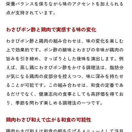
栄養バランスを保ちながら味のアクセントを加えられる
例
点が支持されています。
鶏肉の皮とわさびで美味しさと健康を両立
わさび入り鶏肉調理で気になる脂質もカバ
わさびポン酢と鶏肉で実感する味の変化
ー
わさびポン酢と鶏肉の組み合わせは、味の変化を楽しむ
手軽にできる鶏肉わさび醤油和えのレシピ集
上で効果的です。ポン酢の酸味とわさびの辛味が鶏肉の
わさび醤油で簡単に作る鶏肉和えのコツ
旨みを引き締め、さっぱりとした後味を演出します。例
人気の鶏肉わさび醤油和えレシピの特徴
えば、蒸し鶏にわさびポン酢をかける調理法は、脂肪分
が気になる鶏肉の皮部分を控えつつ、味に深みを持たせ
チューブわさびで時短！鶏肉和えのポイン
ることが可能です。この組み合わせは、和食の定番であ
ト
るだけでなく、健康志向の食事としても高評価を得てお
鶏肉わさび和えで広がるアレンジレシピ
り、季節を問わず楽しめる調理法の一つです。
家庭でできる鶏肉わさび丼の手軽な作り方
わさびと鶏肉で毎日楽しめる和え物レシピ
鶏肉わさび和えで広がる和食の可能性
チューブわさび活用で時短ヘルシー鶏肉メニュ
鶏肉わさび和えは和食の幅を広げるメニューとして注目