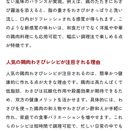
ない風味のバランスが実現。例えば、鶏のたたきにわさ
つ仕組み
び醤油を添えると、脂の重さをわさびがさっぱりと洗い
鶏肉わさび焼きにおすすめの調理ポイント
流し、口内がリフレッシュされる感覚が得られます。こ
解説
のような新感覚の味わいは、和食だけでなく洋風や中華
人気の鶏肉わさび焼きレシピの選び方
の鶏肉料理にも応用可能で、幅広い調理法で楽しめる点
が特徴です。
わさびと鶏肉焼きがもたらす爽やかな風味
の秘密
人気の鶏肉わさびレシピが注目される理由
皮付き鶏肉を選ぶ時の健康リスクと調理ポイン
ト
人気の鶏肉わさびレシピが注目されるのは、簡単かつ健
康的に作れる点が大きな理由です。鶏肉は高たんぱくで
鶏肉の皮とわさびの組み合わせ、健康面の
低脂肪、わさびは抗酸化作用や殺菌効果が期待できるた
注意点
め、双方の健康メリットを活かせます。具体的には、わ
鶏肉の皮を外すメリットとわさびの役割
さびを使った鶏肉の和え物やわさびポン酢和えが手軽に
わさびで楽しむカロリー控えめな鶏肉調理
作れ、家庭での食事バリエーションを増やせます。これ
法
らのレシピは短時間で調理可能で、忙しい日常の中でも
皮付き鶏肉のリスクを減らすわさびの活用