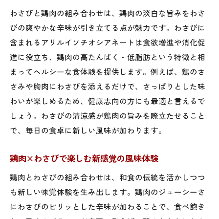
簡単に
わさびと鶏肉の組み合わせは、鶏肉の淡白な旨みをわさ
わさびを活かした鶏肉丼で健康的な食卓づ
びの爽やかな辛味が引き立てる点が魅力です。わさびに
くり
含まれるアリルイソチオシアネートは食欲増進や消化促
チューブわさび活用で時短ヘルシー調理法
進に役立ち、鶏肉の高たんぱく・低脂肪という特徴と相
まってヘルシーな食体験を提供します。例えば、鶏のさ
わさびマヨネーズと鶏肉の絶妙なバランス
さみや胸肉にわさびを添えるだけで、さっぱりとした味
わさび醤油で楽しむ鶏肉レシピの新定番
わいが楽しめるため、健康志向の方にも最適と言えるで
わさびで鶏肉料理に爽快感とヘルシー感を
しょう。わさびの清涼感が鶏肉の旨みを際立たせること
プラス
で、毎日の食卓に新しい風味が加わります。
鶏肉わさび焼きの魅力と健康効果を深掘り解説
鶏肉わさび焼きで味と健康の両立が叶う理
鶏肉×わさびで楽しむ新感覚の風味体験
由
鶏肉とわさびの組み合わせは、和食の伝統を活かしつつ
わさび焼きで引き出す鶏肉の高たんぱく質
も新しい味覚体験を生み出します。鶏肉のジューシーさ
効果
にわさびのピリッとした辛味が加わることで、食べ飽き
わさびの効果で鶏肉料理が食欲増進に役立