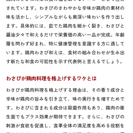
ー提案
されています。わさびのさわやかな辛味が鶏肉の素材の
チューブわさび×鶏肉で手軽にヘルシー食
味を活かし、シンプルながらも奥深い味わいを作り出し
卓
ます。具体的には、茹でた鶏肉を細かく裂き、わさびと
わさびを使った時短鶏肉メニューのおすす
醤油少々で和えるだけで栄養価の高い一品が完成。年齢
め
層を問わず好まれ、特に健康管理を意識する方に適して
チューブわさびの選び方と鶏肉料理活用法
います。鶏肉わさび和えは、食材の組み合わせが生み出
鶏肉わさび焼きで簡単に栄養バランスを実
す新たな和食の可能性を示す代表例と言えるでしょう。
現
わさびが鶏肉料理を格上げするワケとは
人気の鶏肉わさびマヨネーズレシピの工夫
わさびが鶏肉料理を格上げする理由は、その香り成分と
チューブわさびで鶏肉の美味しさを引き出
辛味が鶏肉の旨みを引き立て、味の奥行きを増すためで
す方法
す。わさびに含まれる成分は殺菌作用もあり、鶏肉の衛
わさびと鶏肉で食欲増進を叶える工夫とは
生面でもプラス効果が期待できます。さらに、わさびの
わさびの辛味が鶏肉料理の食欲を刺激
刺激が食欲を促進し、食事全体の満足度を高める役割を
鶏肉とわさびで夏バテ対策にも役立つ理由