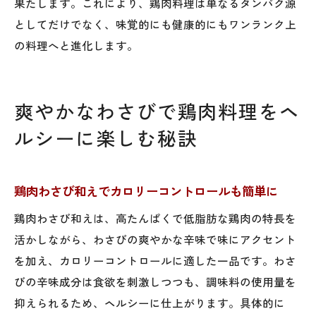
果たします。これにより、鶏肉料理は単なるタンパク源
わさび醤油の使い方で鶏肉がもっと美味し
としてだけでなく、味覚的にも健康的にもワンランク上
く
の料理へと進化します。
鶏肉わさび漬けでさっぱり感と食欲増進
わさび効果で鶏肉料理を毎日楽しむコツ
爽やかなわさびで鶏肉料理をヘ
食欲が落ちた時こそ鶏肉とわさびの組み合
わせ
ルシーに楽しむ秘訣
鶏肉とわさびの組み合わせで家庭料理を格上げ
鶏肉とわさびで日常の料理が華やかに変わ
鶏肉わさび和えでカロリーコントロールも簡単に
る
鶏肉わさび和えは、高たんぱくで低脂肪な鶏肉の特長を
わさびを活かした鶏肉アレンジレシピ集
活かしながら、わさびの爽やかな辛味で味にアクセント
鶏肉わさび丼で味と栄養を一度に楽しむ方
を加え、カロリーコントロールに適した一品です。わさ
法
びの辛味成分は食欲を刺激しつつも、調味料の使用量を
家庭でも簡単！わさび入り鶏肉メニュー提
抑えられるため、ヘルシーに仕上がります。具体的に
案