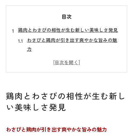
目次
鶏肉とわさびの相性が生む新しい美味しさ発見
わさびと鶏肉が引き出す爽やかな旨みの魅
力
鶏肉×わさびで楽しむ新感覚の風味体験
人気の鶏肉わさびレシピが注目される理由
わさびポン酢と鶏肉で実感する味の変化
鶏肉わさび和えで広がる和食の可能性
鶏肉とわさびの相性が生む新し
わさびが鶏肉料理を格上げするワケとは
い美味しさ発見
爽やかなわさびで鶏肉料理をヘルシーに楽しむ
秘訣
鶏肉わさび和えでカロリーコントロールも
わさびと鶏肉が引き出す爽やかな旨みの魅力