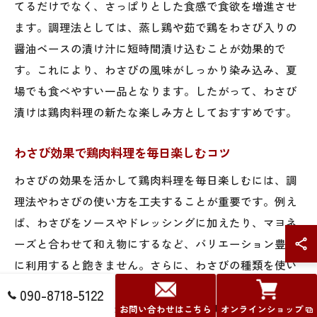
てるだけでなく、さっぱりとした食感で食欲を増進させ
ます。調理法としては、蒸し鶏や茹で鶏をわさび入りの
醤油ベースの漬け汁に短時間漬け込むことが効果的で
す。これにより、わさびの風味がしっかり染み込み、夏
場でも食べやすい一品となります。したがって、わさび
漬けは鶏肉料理の新たな楽しみ方としておすすめです。
わさび効果で鶏肉料理を毎日楽しむコツ
わさびの効果を活かして鶏肉料理を毎日楽しむには、調
理法やわさびの使い方を工夫することが重要です。例え
ば、わさびをソースやドレッシングに加えたり、マヨネ
ーズと合わせて和え物にするなど、バリエーション豊か
に利用すると飽きません。さらに、わさびの種類を使い
分けることで風味の違いを楽しめます。結論として、わ
090-8718-5122
さびの多様な活用法が鶏肉料理の継続的な楽しみを支え
お問い合わせはこちら
オンラインショップ