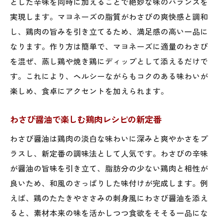
とした辛味を同時に加えることで絶妙な味のバランスを
実現します。マヨネーズの脂質がわさびの爽快感と調和
し、鶏肉の旨みを引き立てるため、満足感の高い一品に
なります。作り方は簡単で、マヨネーズに適量のわさび
を混ぜ、蒸し鶏や焼き鶏にディップとして添えるだけで
す。これにより、ヘルシーながらもコクのある味わいが
楽しめ、食卓にアクセントを加えられます。
わさび醤油で楽しむ鶏肉レシピの新定番
わさび醤油は鶏肉の淡白な味わいに深みと爽やかさをプ
ラスし、新定番の調味法として人気です。わさびの辛味
が醤油の旨味を引き立て、脂肪分の少ない鶏肉と相性が
良いため、和風のさっぱりした味付けが完成します。例
えば、鶏のたたきやささみの刺身風にわさび醤油を添え
ると、素材本来の味を活かしつつ食欲をそそる一品にな