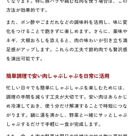
くなります。特に豚バラや鶏むね肉を使う場合は、この
しゃぶしゃぶでコスパ最強な肉料理を実現する
方法が効果的です。
方法
また、ポン酢やごまだれなどの調味料を活用し、味に変
しゃぶしゃぶでコスパ最高の肉料理を作る
化をつけることで飽きずに楽しめます。さらに、薬味や
方法
ネギ、大根おろしを添えると、肉の味わいが引き立ち満
安い肉でコスパ重視しゃぶしゃぶを実現
足感がアップします。これらの工夫で節約肉でも贅沢感
しゃぶしゃぶで節約と満足感を両立させる
を演出可能です。
技
簡単調理で安い肉しゃぶしゃぶを日常に活用
コスパ最強しゃぶしゃぶ肉の活用アイデア
安い肉でおいしいしゃぶしゃぶを作るコツ
忙しい日々でも簡単にしゃぶしゃぶを楽しむためには、
業務スーパー活用で肉の買い方が変わる節約法
調理の手間を減らす工夫が大切です。安い肉はあらかじ
め冷凍しておき、使う分だけ解凍することで時短につな
業務スーパーの肉で節約しゃぶしゃぶを実
がります。鍋に湯を沸かし、野菜と一緒にサッとしゃぶ
現
しゃぶするだけで手軽に一食が完成します。
安い肉の賢い買い方としゃぶしゃぶ活用法
また、余った肉や野菜は翌日の味噌汁や炒め物に再利用
しゃぶしゃぶ用の肉をお得に買う節約テク