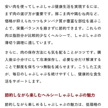
一人暮らしでも簡単にできる節約しゃぶしゃぶ
安い肉を使ってしゃぶしゃぶ健康生活を実現するには、
術
まず肉の選び方が重要です。豚こま肉や鶏むね肉など、
一人暮らし向け安い肉しゃぶしゃぶの工夫
価格が抑えられつつもタンパク質が豊富な部位を選ぶこ
簡単調理で節約できるひとりしゃぶしゃぶ
とで、栄養バランスを崩さずに節約できます。これらの
術
肉は脂肪分が比較的少なくヘルシーで、しゃぶしゃぶの
しゃぶしゃぶで安い肉を手軽に楽しむコツ
薄切り調理に適しています。
一人分の節約しゃぶしゃぶ献立アイデア集
さらに、肉の保存方法にも気を配ることがコツです。購
食費を抑える簡単しゃぶしゃぶ自炊の秘訣
入後は小分けにして冷凍保存し、必要な分だけ解凍する
しゃぶしゃぶに最適な安い肉の選び方を解説
ことで鮮度を保ちつつ無駄を減らせます。こうした工夫
しゃぶしゃぶ向きの安い肉選びのポイント
が、毎日のしゃぶしゃぶを続けやすくし、健康的な食生
解説
活をサポートします。
安い肉で美味しいしゃぶしゃぶを作る選択
節約しながら楽しむヘルシーしゃぶしゃぶの魅力
基準
節約しながら楽しめるしゃぶしゃぶの魅力は、低価格の
節約重視のしゃぶしゃぶ肉の見極め方とは