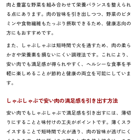
肉と豊富な野菜を組み合わせて栄養バランスを整えられ
しゃぶしゃぶのための安い肉種類と特徴を
る点にあります。肉の旨味を引き出しつつ、野菜のビタ
解説
ミンや食物繊維もたっぷり摂取できるため、健康志向の
コスパ最強のしゃぶしゃぶ用肉選びテクニ
方にもおすすめです。
ック
また、しゃぶしゃぶは短時間で火を通すため、肉の柔ら
満足度UPの節約しゃぶしゃぶ自炊アイデア集
かさや栄養素を損ないにくい調理法です。これにより、
安い肉で満足度UPしゃぶしゃぶ自炊アイデ
安い肉でも満足感が得られやすく、ヘルシーな食事を手
ア
軽に楽しめることが節約と健康の両立を可能にしていま
しゃぶしゃぶ×節約で楽しむ簡単レシピ集
す。
しゃぶしゃぶ自炊で食費を抑える工夫とコ
ツ
しゃぶしゃぶで安い肉の満足感を引き出す方法
安い肉と野菜で作る節約しゃぶしゃぶ献立
安い肉でもしゃぶしゃぶで満足感を引き出すには、薄切
例
りにすることと味付けの工夫がポイントです。薄くスラ
コスパ重視のしゃぶしゃぶ自炊術を徹底解
イスすることで短時間で火が通り、肉の旨味が逃げにく
説