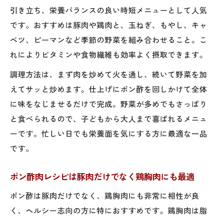
キャベツやなすも楽しめるポン酢肉のアレ
引き立ち、栄養バランスの良い時短メニューとして人気
ンジ術
です。おすすめは豚肉や鶏肉と、玉ねぎ、もやし、キャ
味ぽんとポン酢の違い徹底解説
ベツ、ピーマンなど季節の野菜を組み合わせること。こ
れによりビタミンや食物繊維も効率よく摂取できます。
味ぽんとポン酢の味や使い方をわかりやす
く解説
調理方法は、まず肉を炒めて火を通し、続いて野菜を加
ポン酢と味ぽんの違いを肉料理で比較して
えてサッと炒めます。仕上げにポン酢を回しかけて全体
みよう
に味をなじませるだけで完成。野菜が多めでもさっぱり
と食べられるので、子どもから大人まで喜ばれるメニュ
豚肉ポン酢炒めと味ぽん炒めの違いを実感
ーです。忙しい日でも栄養面を気にする方に最適な一品
するコツ
です。
ポン酢肉レシピで調味料の使い分けをマス
ター
ポン酢肉レシピは豚肉だけでなく鶏胸肉にも最適
味ぽんとポン酢の選び方で料理の印象が変
ポン酢は豚肉だけでなく、鶏胸肉にも非常に相性が良
わる理由
く、ヘルシー志向の方に特におすすめです。鶏胸肉は脂