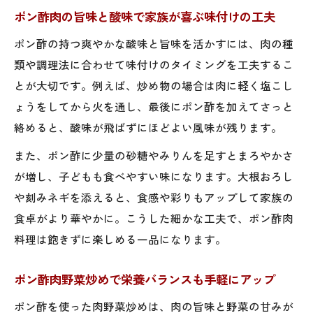
おかず
ポン酢肉の旨味と酸味で家族が喜ぶ味付けの工夫
ポン酢肉団子が家族みんなに喜ばれる理由
ポン酢の持つ爽やかな酸味と旨味を活かすには、肉の種
ポン酢豚肉炒めで食卓マンネリ解消のアイ
類や調理法に合わせて味付けのタイミングを工夫するこ
デア
とが大切です。例えば、炒め物の場合は肉に軽く塩こし
ポン酢肉豆腐のやさしい味わいでヘルシー
ょうをしてから火を通し、最後にポン酢を加えてさっと
献立
絡めると、酸味が飛ばずにほどよい風味が残ります。
野菜を加えて栄養バランスUPの肉レシピ
また、ポン酢に少量の砂糖やみりんを足すとまろやかさ
ポン酢肉野菜炒めで野菜不足を手軽に解消
が増し、子どもも食べやすい味になります。大根おろし
豚肉ポン酢と白菜を組み合わせたおすすめ
や刻みネギを添えると、食感や彩りもアップして家族の
レシピ
食卓がより華やかに。こうした細かな工夫で、ポン酢肉
鶏胸肉ポン酢と玉ねぎで栄養もボリューム
料理は飽きずに楽しめる一品になります。
も満点
ポン酢肉野菜炒めで栄養バランスも手軽にアップ
ポン酢肉と大根おろしの組み合わせでさっ
ぱり感UP
ポン酢を使った肉野菜炒めは、肉の旨味と野菜の甘みが