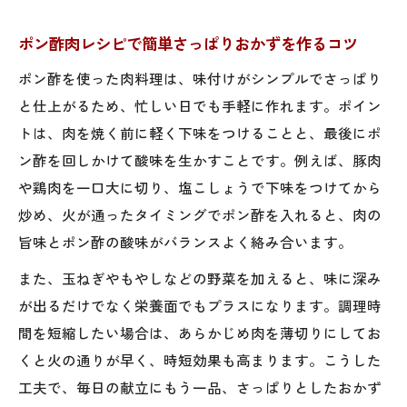
ポン酢肉レシピは豚肉だけでなく鶏胸肉に
も最適
ポン酢肉レシピで簡単さっぱりおかずを作るコツ
豚肉とポン酢で家族が喜ぶ時短献立
ポン酢を使った肉料理は、味付けがシンプルでさっぱり
豚肉ポン酢炒め人気レシピで主菜も時短で
と仕上がるため、忙しい日でも手軽に作れます。ポイン
完成
トは、肉を焼く前に軽く下味をつけることと、最後にポ
豚肉ポン酢だけで簡単！失敗しない献立の
ン酢を回しかけて酸味を生かすことです。例えば、豚肉
提案
や鶏肉を一口大に切り、塩こしょうで下味をつけてから
豚肉ポン酢大根おろしのさっぱり感で食欲
炒め、火が通ったタイミングでポン酢を入れると、肉の
アップ
旨味とポン酢の酸味がバランスよく絡み合います。
ポン酢肉野菜炒めの時短コツと材料の組み
また、玉ねぎやもやしなどの野菜を加えると、味に深み
合わせ
が出るだけでなく栄養面でもプラスになります。調理時
豚肉ポン酢マヨネーズのコクで大人も子ど
間を短縮したい場合は、あらかじめ肉を薄切りにしてお
もも満足
くと火の通りが早く、時短効果も高まります。こうした
下ごしらえで肉を柔らかく仕上げるコツ
工夫で、毎日の献立にもう一品、さっぱりとしたおかず