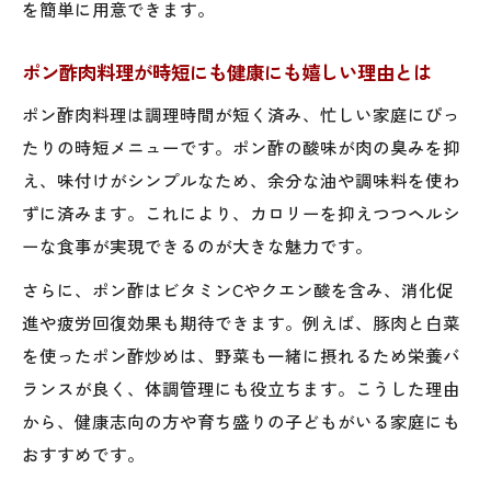
ポン酢で肉を柔らかくする下ごしらえポイ
を簡単に用意できます。
ント
ポン酢肉料理が時短にも健康にも嬉しい理由とは
ポン酢肉の漬け込み時間と揉み込みのコツ
を解説
ポン酢肉料理は調理時間が短く済み、忙しい家庭にぴっ
たりの時短メニューです。ポン酢の酸味が肉の臭みを抑
鶏胸肉ポン酢にも活用できる下処理方法と
え、味付けがシンプルなため、余分な油や調味料を使わ
は
ずに済みます。これにより、カロリーを抑えつつヘルシ
豚肉ポン酢レシピでパサつき防止のひと手
ーな食事が実現できるのが大きな魅力です。
間
ポン酢肉料理に片栗粉をプラスしてしっと
さらに、ポン酢はビタミンCやクエン酸を含み、消化促
り食感
進や疲労回復効果も期待できます。例えば、豚肉と白菜
を使ったポン酢炒めは、野菜も一緒に摂れるため栄養バ
定番おかずを変える！ポン酢×肉レシピ
ランスが良く、体調管理にも役立ちます。こうした理由
ポン酢肉じゃがで定番をさっぱり味にアレ
から、健康志向の方や育ち盛りの子どもがいる家庭にも
ンジ
おすすめです。
ポン酢肉巻きで旬野菜と相性抜群の新定番