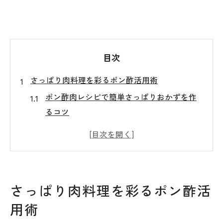
目次
さっぱり肉料理を彩るポン酢活用術
ポン酢肉レシピで簡単さっぱりおかずを作
るコツ
ポン酢肉料理が時短にも健康にも嬉しい理
由とは
ポン酢肉の旨味と酸味で家族が喜ぶ味付け
の工夫
さっぱり肉料理を彩るポン酢活
ポン酢肉野菜炒めで栄養バランスも手軽に
用術
アップ