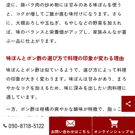
逆に、豚バラ肉の炒め物には甘みのある味ぽんを使う
と、コクが増してご飯が進む味付けになります。さら
に、大根おろしや玉ねぎ、もやしなどの野菜を加えれ
ば、味のバランスと栄養価がアップし、家族みんなが喜
ぶ一品に仕上がります。
味ぽんとポン酢の選び方で料理の印象が変わる理由
味ぽんとポン酢は似ているようで、選び方によって料理
の印象が大きく変わります。味ぽんは甘みがあり、まろ
やかなコクを加えるため、味に深みを出したい肉料理に
適しています。
一方、ポン酢は柑橘の爽やかな酸味が特徴で、脂っこい
肉をさっぱりと食べたい時や、ヘルシー志向の方におす
090-8718-5122
すめです。選ぶ際は、料理の目的や好みに合わせて使い
お問い合わせはこちら
オンラインショップ