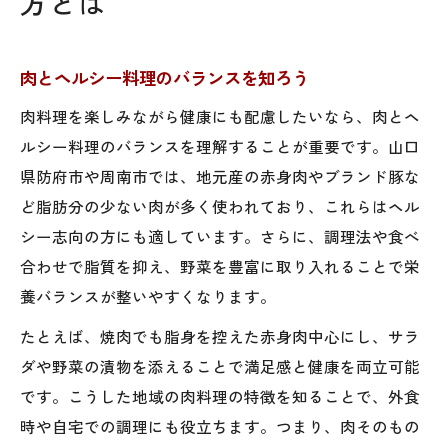
方とは
ご当地肉を使った伝統ヘルシー料理の魅力
肉好き必見の地元ならではの料理文化
肉とヘルシー料理のバランスを知ろう
山口の肉料理に見るヘルシー志向の進化
肉料理を楽しみながら健康にも配慮したいなら、肉とヘ
肉とご当地素材が織りなす独自の味わい
ルシー料理のバランスを理解することが重要です。山口
ヘルシー志向で選ぶ周南エリアの肉料理
県防府市や周南市では、地元産の赤身肉やブランド豚な
赤身肉を使ったヘルシー料理の選び方
ど脂肪分の少ない肉が多く使われており、これらはヘル
地鶏と野菜で仕上げる健康的な一皿
シー志向の方にも適しています。さらに、調理法や食べ
脂控えめな肉料理で満足感を得るコツ
合わせで脂質を抑え、野菜を豊富に取り入れることで栄
ヘルシー志向に人気の肉料理とは
養バランスが整いやすくなります。
肉料理を楽しむためのカロリー管理術
たとえば、焼肉でも脂身を控えた赤身肉中心にし、サラ
地元の肉にこだわった健康レシピ特集
ダや野菜の漬物を添えることで満足感と健康を両立可能
肉と旬野菜のヘルシーレシピを紹介
です。こうした地域の肉料理の特徴を知ることで、外食
地元肉を使った家庭で楽しむ健康料理
時や自宅での調理にも役立ちます。つまり、肉そのもの