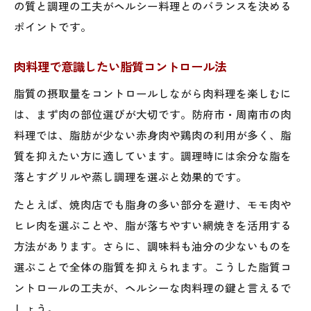
の質と調理の工夫がヘルシー料理とのバランスを決める
肉の旨みを活かすヘルシー調理法
ポイントです。
防府市・周南市の食材を活かすコツ
肉好きも満足のヘルシーメニュー特集
肉料理で意識したい脂質コントロール法
赤身肉や地鶏を味わうヘルシーな楽しみ方
脂質の摂取量をコントロールしながら肉料理を楽しむに
赤身肉で味わうヘルシーな食事の工夫
は、まず肉の部位選びが大切です。防府市・周南市の肉
地鶏の旨みを引き出す調理ポイント
料理では、脂肪が少ない赤身肉や鶏肉の利用が多く、脂
肉と野菜を組み合わせた健康的な献立
質を抑えたい方に適しています。調理時には余分な脂を
脂質を抑えた赤身肉料理の魅力とは
落とすグリルや蒸し調理を選ぶと効果的です。
地鶏の栄養を活かすヘルシーな提案
たとえば、焼肉店でも脂身の多い部分を避け、モモ肉や
防府市・周南市で話題の肉グルメ最新事情
ヒレ肉を選ぶことや、脂が落ちやすい網焼きを活用する
肉料理の新トレンドとヘルシー志向
方法があります。さらに、調味料も油分の少ないものを
地元で注目されるヘルシーな肉グルメ
選ぶことで全体の脂質を抑えられます。こうした脂質コ
ントロールの工夫が、ヘルシーな肉料理の鍵と言えるで
肉と健康を両立する最新グルメ事情
しょう。