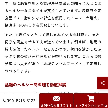
す。特に脂質を抑えた調理法や野菜との組み合わせによ
るヘルシーなスタイルが支持されています。焼肉店や定
食屋では、脂の少ない部位を使用したメニューが増え、
健康志向の高まりを反映しています。
また、B級グルメとして親しまれている肉料理も、味と
健康を両立させる工夫が進んでいます。例えば、地元の
豚肉を使ったヘルシーなとんかつや、鶏肉を活かしたあ
っさり味の煮込み料理などが挙げられます。これらは観
光客にも人気があり、地域のソウルフードとして定着し
つつあります。
話題のヘルシー肉料理を徹底解説
話題のヘルシー肉料理として、防府市・周南市では脂肪
090-8718-5122
分を抑えた赤身肉のステーキや、地元産の地鶏を使った
お問い合わせはこちら
オンラインショップ