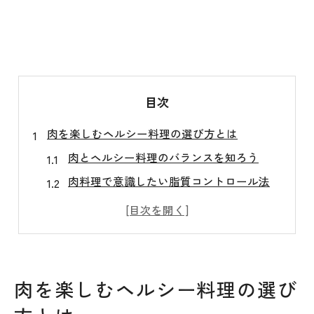
目次
肉を楽しむヘルシー料理の選び方とは
肉とヘルシー料理のバランスを知ろう
肉料理で意識したい脂質コントロール法
野菜と肉を組み合わせた健康的な工夫
肉の種類別ヘルシー調理法のポイント
ヘルシー派が選ぶ肉料理の賢い選択肢
山口県防府市周南市のご当地肉の魅力解説
肉を楽しむヘルシー料理の選び
肉の旨みが際立つ防府市・周南市の特徴