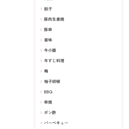
餃子
豚肉生姜焼
豚串
薬味
牛小腸
牛すじ料理
梅
柚子胡椒
BBQ
串焼
ポン酢
バーベキュー