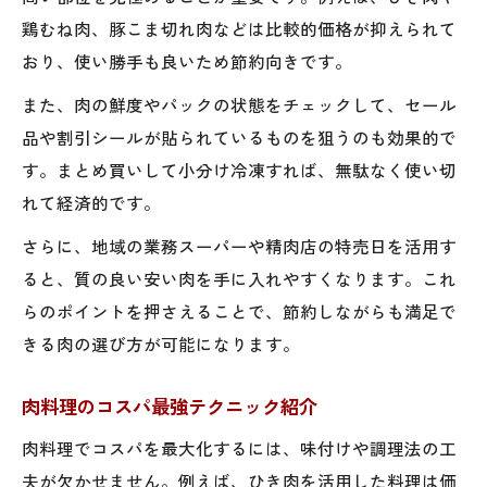
鶏むね肉、豚こま切れ肉などは比較的価格が抑えられて
肉を安く手に入れる賢い買い方とは
おり、使い勝手も良いため節約向きです。
安い肉をおいしく調理するコツを解説
また、肉の鮮度やパックの状態をチェックして、セール
一人暮らし向け肉節約レシピのポイント
品や割引シールが貼られているものを狙うのも効果的で
時短にもなる肉料理の工夫とアイデア
す。まとめ買いして小分け冷凍すれば、無駄なく使い切
肉の冷凍保存で節約と時短を両立する
れて経済的です。
毎日の食卓を支える肉選びの工夫
さらに、地域の業務スーパーや精肉店の特売日を活用す
コスパ重視の肉選びで節約生活を実現
ると、質の良い安い肉を手に入れやすくなります。これ
安くて美味しい肉の見分け方を紹介
らのポイントを押さえることで、節約しながらも満足で
肉の部位を活用した節約術と工夫
きる肉の選び方が可能になります。
肉を主役にした簡単献立の作り方
肉料理のコスパ最強テクニック紹介
一人暮らしにも嬉しい肉選びのコツ
コスパを重視した肉料理入門ガイド
肉料理でコスパを最大化するには、味付けや調理法の工
夫が欠かせません。例えば、ひき肉を活用した料理は価
肉のコスパを最大化する調理法とは