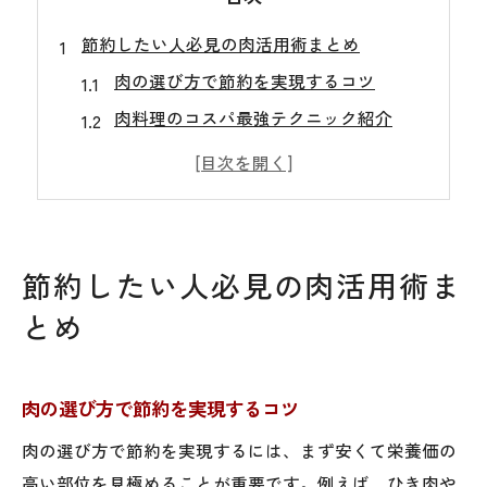
節約したい人必見の肉活用術まとめ
肉の選び方で節約を実現するコツ
肉料理のコスパ最強テクニック紹介
安い肉でも満足できる活用法とは
節約に役立つ肉の保存方法と工夫
がっつり食べたい人向け安い肉術
安い肉で楽しむ健康レシピの極意
節約したい人必見の肉活用術ま
肉を使った健康的な節約レシピ提案
とめ
安い肉でも栄養バランスを考える工夫
肉と野菜の組み合わせで健康キープ
肉の選び方で節約を実現するコツ
簡単で飽きない安い肉料理の秘訣
肉の選び方で節約を実現するには、まず安くて栄養価の
肉の種類別おすすめ健康レシピ紹介
高い部位を見極めることが重要です。例えば、ひき肉や
手軽に始める節約肉料理のコツ