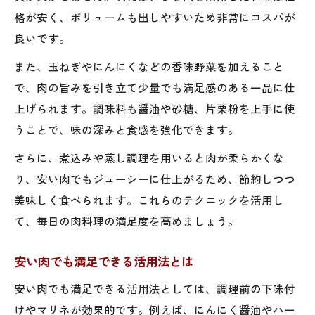
格が安く、ボリュームも出しやすいため非常にコスパが
安い肉でごちそう感を出すアイデア集
良いです。
節約も叶う肉料理のおすすめレシピ
また、玉ねぎやにんにくなどの香味野菜を加えること
肉を無駄なく使い切るコツと工夫
で、肉の旨みを引き立て少量でも満足感のある一品に仕
コスパ重視の肉選びと保存ポイント
上げられます。調味料も醤油や砂糖、片栗粉を上手に使
一人暮らしに役立つ安い肉の活用法
うことで、味の深みと食感を強化できます。
一人暮らしの肉節約術と調理例紹介
さらに、煮込みや蒸し調理を用いると肉が柔らかくな
安い肉を使った簡単ボリュームレシピ
り、安い肉でもジューシーに仕上がるため、節約しつつ
余った肉の冷凍とアレンジ活用術
美味しく食べられます。これらのテクニックを活用し
コスパ抜群の肉料理で自炊を楽しむ
て、毎日の肉料理の満足度を高めましょう。
肉と野菜をバランス良く取るポイント
安い肉でも満足できる活用法とは
安い肉でも満足できる活用法としては、調理前の下味付
けやマリネが効果的です。例えば、にんにく醤油やハー