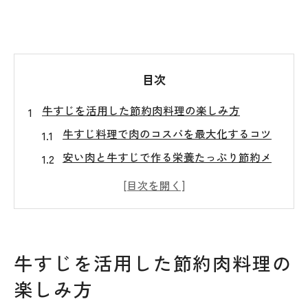
目次
牛すじを活用した節約肉料理の楽しみ方
牛すじ料理で肉のコスパを最大化するコツ
安い肉と牛すじで作る栄養たっぷり節約メ
ニュー
がっつり満足の牛すじ節約肉料理の魅力と
は
一人暮らしに最適な牛すじ料理の楽しみ方
牛すじを活用した節約肉料理の
肉安い肉節約を叶える牛すじ活用法を紹介
楽しみ方
安い肉で手軽に叶う牛すじレシピ集