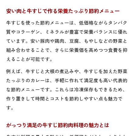
コスパ最強の牛すじレシピで自炊力アップ
安い肉と牛すじで作る栄養たっぷり節約メニュー
がっつり食べても安い牛すじ自炊レシピ集
牛すじを使った節約メニューは、低価格ながらタンパク
ボリューム満点な牛すじで食費を抑えるコツ
質やコラーゲン、ミネラルが豊富で栄養バランスに優れ
牛すじ料理でお腹も満足な節約食卓を実現
ています。安い豚肉や鶏肉、豆腐、もやしなどの野菜と
安い肉の活用術でボリューム牛すじを楽し
組み合わせることで、さらに栄養価を高めつつ食費を抑
む
えることが可能です。
肉安い肉節約の秘訣は牛すじ料理にあり
例えば、牛すじと大根の煮込みや、牛すじを加えた野菜
食費を抑える牛すじ料理の賢い選び方とは
たっぷりのカレーは、手軽に作れて満足度も高い代表的
がっつり系牛すじ料理で節約生活を応援
な節約メニューです。これらは冷凍保存もできるため、
簡単調理で栄養も満足な牛すじ活用法
作り置きして時間とコストを節約しやすい点も魅力で
す。
牛すじ料理で簡単に栄養バランスを整える
方法
がっつり満足の牛すじ節約肉料理の魅力とは
安い肉と牛すじで健康的な節約レシピを紹
介