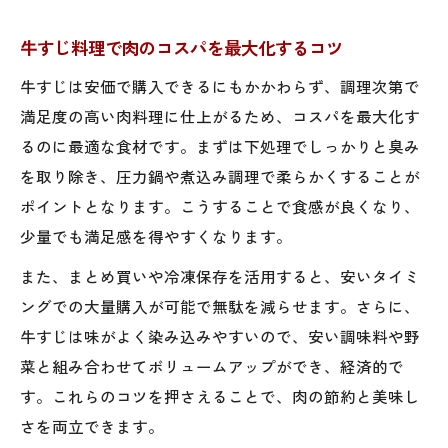
牛すじ料理で簡単に作れる安い肉レシピ特
集
牛すじ料理で肉のコスパを最大化するコツ
一人暮らしにもおすすめの牛すじ節約レシ
牛すじは安価で購入できるにもかかわらず、調理次第で
ピ
満足度の高い肉料理に仕上がるため、コスパを最大化す
肉安い肉節約を意識した牛すじ料理の工夫
るのに最適な食材です。まずは下処理でしっかりと臭み
ボリューム感満点の牛すじ料理アレンジ術
を取り除き、圧力鍋や煮込み調理で柔らかくすることが
ポイントとなります。こうすることで食感が良くなり、
安い肉を使った牛すじ料理の時短テクニッ
少量でも満足感を得やすくなります。
ク
自炊派必見のコスパ最強牛すじ料理術
また、まとめ買いや冷凍保存を活用すると、安いタイミ
牛すじ料理で実現する自炊の節約術とコツ
ングでの大量購入が可能で無駄を減らせます。さらに、
牛すじは味がよく染み込みやすいので、安い調味料や野
安い肉を牛すじで活かす自炊テクニック紹
菜と組み合わせてボリュームアップができ、経済的で
介
す。これらのコツを押さえることで、肉の節約と美味し
肉安い肉節約が叶う牛すじ料理のポイント
さを両立できます。
とは