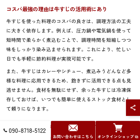
コスパ最強の理由は牛すじの活用術にあり
牛すじを使った料理のコスパの良さは、調理方法の工夫
に大きく依存します。例えば、圧力鍋や電気鍋を使って
短時間で柔らかく煮込むことで、調理時間を短縮しつつ
味をしっかり染み込ませられます。これにより、忙しい
日でも手軽に節約料理が実現可能です。
また、牛すじはカレーやシチュー、煮込みうどんなど多
様な料理に応用できるため、飽きずに活用できる点も見
逃せません。食材を無駄にせず、余った牛すじは冷凍保
存しておけば、いつでも簡単に使えるストック食材とし
て頼りになります。
がっつり食べたい方へ牛すじ料理のすすめ
090-8718-5122
お問い合わせはこちら
オンラインショップ
ボリューム重視でがっつり食べたい方には、牛すじをた