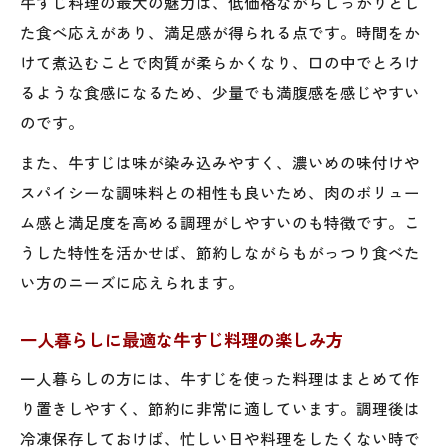
牛すじ料理の最大の魅力は、低価格ながらしっかりとし
た食べ応えがあり、満足感が得られる点です。時間をか
時短で作れる牛すじ料理の調理ポイント
けて煮込むことで肉質が柔らかくなり、口の中でとろけ
肉安い肉節約を意識した牛すじ時短術とは
るような食感になるため、少量でも満腹感を感じやすい
満足感の高い牛すじレシピで食費も節約
のです。
肉を安く使いたいなら牛すじがおすすめの理由
また、牛すじは味が染み込みやすく、濃いめの味付けや
牛すじ料理が安い肉選びに最適なワケを解
スパイシーな調味料との相性も良いため、肉のボリュー
説
ム感と満足度を高める調理がしやすいのも特徴です。こ
肉安い肉節約を叶える牛すじの魅力を徹底
うした特性を活かせば、節約しながらもがっつり食べた
紹介
い方のニーズに応えられます。
コスパ最強の理由は牛すじの活用術にあり
がっつり食べたい方へ牛すじ料理のすすめ
一人暮らしに最適な牛すじ料理の楽しみ方
一人暮らしにも牛すじ料理が人気の理由
一人暮らしの方には、牛すじを使った料理はまとめて作
り置きしやすく、節約に非常に適しています。調理後は
冷凍保存しておけば、忙しい日や料理をしたくない時で